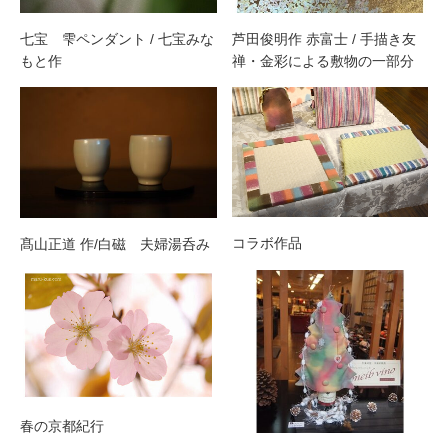
七宝 雫ペンダント / 七宝みな
芦田俊明作 赤富士 / 手描き友
もと作
禅・金彩による敷物の一部分
コラボ作品
髙山正道 作/白磁 夫婦湯呑み
春の京都紀行