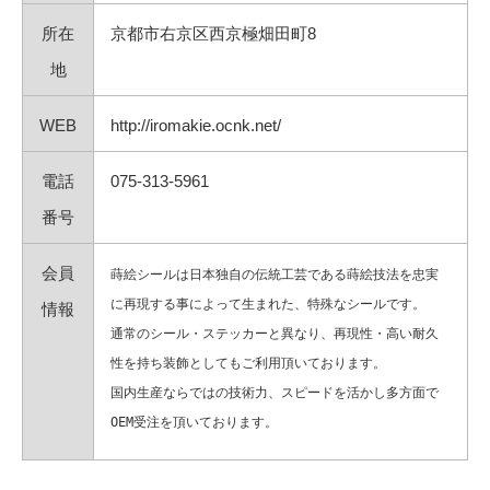
所在
京都市右京区西京極畑田町8
地
WEB
http://iromakie.ocnk.net/
電話
075-313-5961
番号
会員
蒔絵シールは日本独自の伝統工芸である蒔絵技法を忠実
に再現する事によって生まれた、特殊なシールです。
情報
通常のシール・ステッカーと異なり、再現性・高い耐久
性を持ち装飾としてもご利用頂いております。
国内生産ならではの技術力、スピードを活かし多方面で
OEM受注を頂いております。