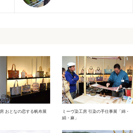
ミーヴ染工房 引染の手仕事展「綿・
房 おとなの恋する帆布展
絹・麻」