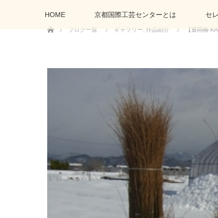
HOME
京都国際工芸センターとは
セ
ホーム
ブログ一覧
ギャラリー
,
作品紹介
【豊岡柳 KA