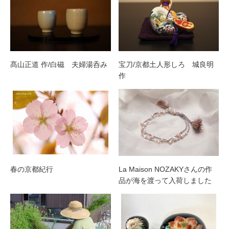
髙山正道 作/白磁 夫婦湯呑み
宝刀/京都土人形しろ 城良明
作
春の京都紀行
La Maison NOZAKYさんの作
品が海を渡って入荷しました