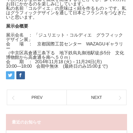
お目にかかるのを楽しみにしています。
私の名前「コルディエ」の意味は＜紐を作るもの＞です。私
はグラフィックデザインを通して日本とフランスをつなぎた
いと思います。
展示会概要
展示会名 ： 「ジュリエット・コルディエ グラフィック
デザイン展」
会 場 ： 京都国際工芸センター WAZAGUギャラリ
ー
（中京区高倉通三条下る 地下鉄烏丸御池駅徒歩5分
文化
博物館から高倉通を南へ５０ｍ）
会 期 ： 2014年11月18 (火)－11月24日(月)
10:00―18:00 会期中無休 (最終日のみ15:00まで)
PREV
NEXT
最近のお知らせ